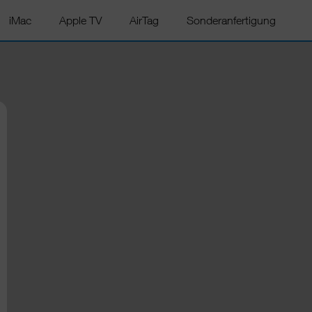
iMac
Apple TV
AirTag
Sonderanfertigung