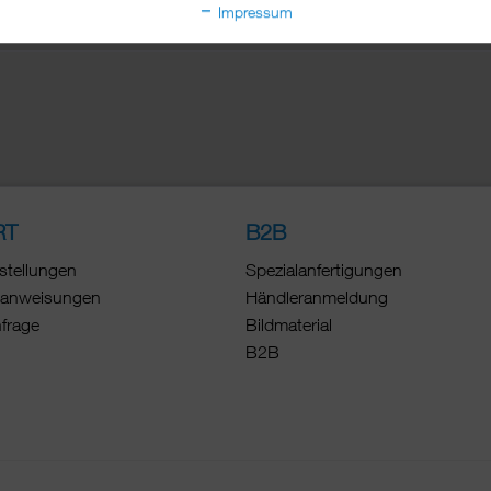
Impressum
RT
B2B
stellungen
Spezialanfertigungen
anweisungen
Händleranmeldung
nfrage
Bildmaterial
B2B