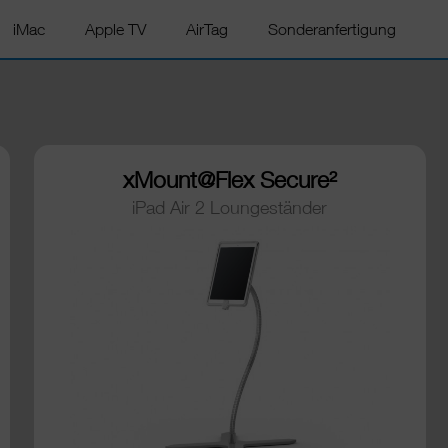
iMac
Apple TV
AirTag
Sonderanfertigung
xMount@Flex Secure²
iPad Air 2 Loungeständer