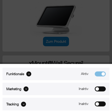
Zum Produkt
xMount@Wall Secure²
iPad Pro 11" Wandhalterung mit
Diebstahlsicherung
Aktiv
Funktionale
Inaktiv
Marketing
Inaktiv
Tracking