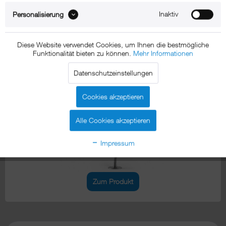
Inaktiv
Personalisierung
Zum Produkt
Diese Website verwendet Cookies, um Ihnen die bestmögliche
Funktionalität bieten zu können.
Mehr Informationen
xMount@Desk Secure²
Datenschutzeinstellungen
iPad Pro 11" Tischhalterung
Cookies akzeptieren
Alle Cookies akzeptieren
Impressum
Zum Produkt