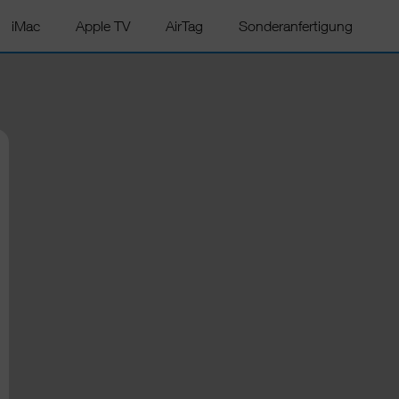
iMac
Apple TV
AirTag
Sonderanfertigung