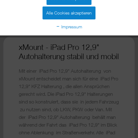
Zum Produkt
Alle Cookies akzeptieren
Impressum
xMount - iPad Pro 12,9"
Autohalterung stabil und mobil
Mit einer iPad Pro 12,9" Autohalterung von
xMount entscheidet man sich für eine iPad Pro
12,9" KFZ Halterung , die allen Ansprüchen
gerecht wird. Die iPad Pro 12,9" Halterungen
sind so konstruiert, dass sie in jedem Fahrzeug
zu nutzen sind, ob LKW, PKW oder Van. Mit
der iPad Pro 12,9" Autohalterung behält man
während der Fahrt das iPad Pro 12,9" im Blick
ohne Ablenkung im Straßenverkehr. Alle iPad