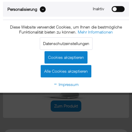
Inaktiv
Personalisierung
Zum Produkt
Diese Website verwendet Cookies, um Ihnen die bestmögliche
Funktionalität bieten zu können.
Mehr Informationen
xMount@Table top allround
Datenschutzeinstellungen
iPad Tischhalterung
Cookies akzeptieren
Alle Cookies akzeptieren
Impressum
Zum Produkt