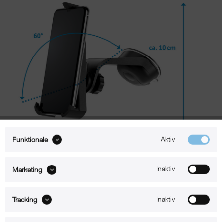
Aktiv
Funktionale
Beschreibung
Inaktiv
Marketing
xMount@Car – iPhone 14 Pro Max Halterung mit Saugnapf
Inaktiv
Tracking
Mit xMount@Car navigiert Sie Ihr iPhone 14 Pro Max in angenehmer