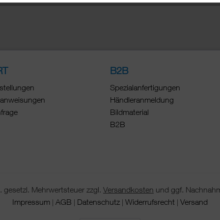
RT
B2B
stellungen
Spezialanfertigungen
anweisungen
Händleranmeldung
nfrage
Bildmaterial
B2B
 gesetzl. Mehrwertsteuer zzgl.
Versandkosten
und ggf. Nachnahm
Impressum
AGB
Datenschutz
Widerrufsrecht
Versand
|
|
|
|