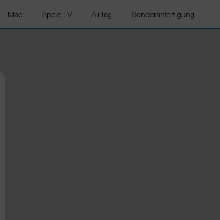
iMac
Apple TV
AirTag
Sonderanfertigung