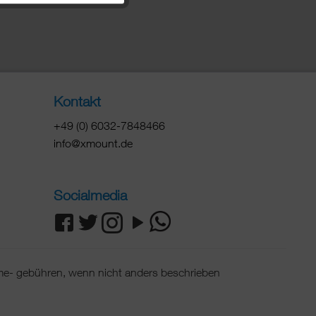
Kontakt
+49 (0) 6032-7848466
info@xmount.de
Socialmedia
e- gebühren, wenn nicht anders beschrieben