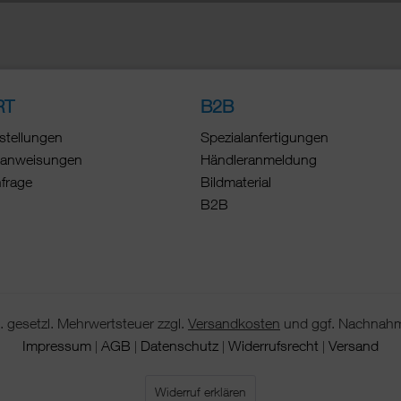
RT
B2B
stellungen
Spezialanfertigungen
anweisungen
Händleranmeldung
nfrage
Bildmaterial
B2B
 gesetzl. Mehrwertsteuer zzgl.
Versandkosten
und ggf. Nachnahm
Impressum
AGB
Datenschutz
Widerrufsrecht
Versand
|
|
|
|
Widerruf erklären