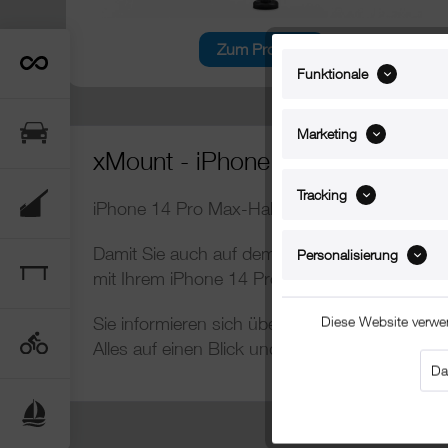
Zum Produkt
Funktionale
Marketing
xMount - iPhone 14 Pro Max Boot
Tracking
iPhone 14 Pro Max-Halterungen für die marit
Damit Sie auch auf dem Wasser alle Vorzüge 
Personalisierung
mit Ihrem iPhone 14 Pro Max über Binnengewä
Diese Website verwe
Sie informieren sich über die aktuelle Wetterla
Alles auf einen Blick und mit einem Griff, de
Da