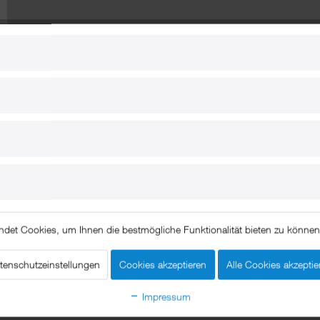
halterung Hält jeder Welle stand
ime Nutzung
Ihres iPhone 14 Pro Maxs nutzen können: Mit xMount@Boo
sser oder auf offener See.
ndet Cookies, um Ihnen die bestmögliche Funktionalität bieten zu könne
ge, zeichnen die zurückgelegte Route auf und sind dabei jede
nn mit xMount@Boat hat Ihr iPhone 14 Pro Max einen festen
tenschutzeinstellungen
Cookies akzeptieren
Alle Cookies akzeptie
Impressum