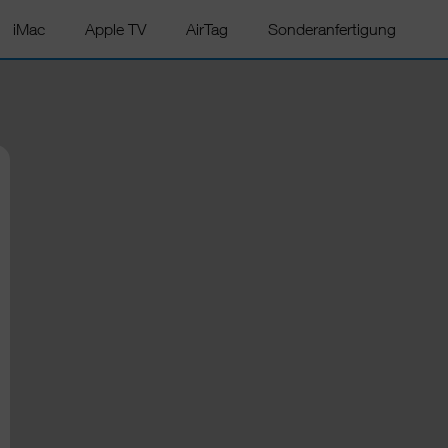
iMac
Apple TV
AirTag
Sonderanfertigung